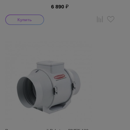
6 890
₽