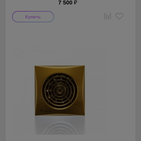
7 500
₽
Мощность: 8 Вт
Производитель: Soler & Palau
Страна производства: Испания
Гарантия: 1 год
Серия: Silent, Silent 100