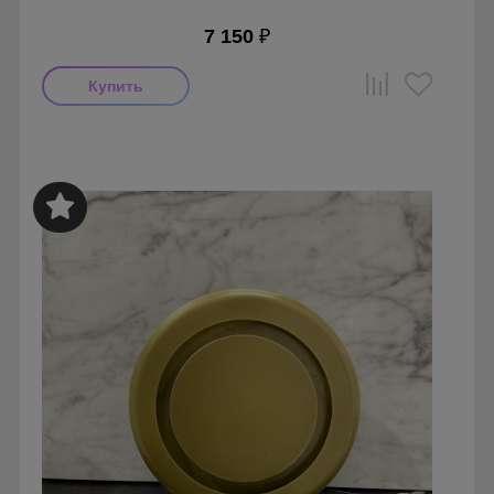
7 150
₽
Мощность: 16 Вт
Производитель: MMotors
Страна производства: Болгария
Серия: Вентиляторы для кухонь и ванных комнат
Mmotors. Болгария, MMC