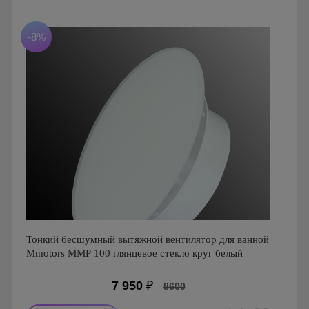
Производитель: MMotors
Страна производства: Болгария
Серия: Вентиляторы для кухонь и ванных комнат
-8%
Mmotors. Болгария, MMP
Тонкий бесшумный вытяжной вентилятор для ванной
Mmotors ММР 100 глянцевое стекло круг белый
7 950
₽
8600