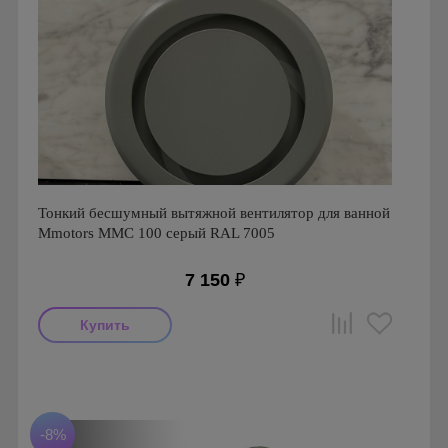
Тонкий бесшумный вытяжной вентилятор для ванной
Mmotors ММC 100 серый RAL 7005
7 150
₽
Мощность: 16 Вт
Производитель: MMotors
Страна производства: Болгария
Серия: Вентиляторы для кухонь и ванных комнат
-8%
Mmotors. Болгария, MMC