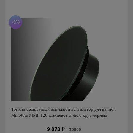
Мощность: 16 Вт
Производитель: MMotors
Страна производства: Болгария
Серия: Вентиляторы для кухонь и ванных комнат
-9%
Mmotors. Болгария, MMP
Тонкий бесшумный вытяжной вентилятор для ванной
Mmotors ММР 120 глянцевое стекло круг черный
9 870
₽
10800