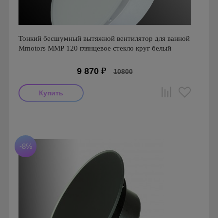
Тонкий бесшумный вытяжной вентилятор для ванной
Mmotors ММР 120 глянцевое стекло круг белый
9 870
₽
10800
Мощность: 16 Вт
Производитель: MMotors
Страна производства: Болгария
Серия: Вентиляторы для кухонь и ванных комнат
-8%
Mmotors. Болгария, MMP