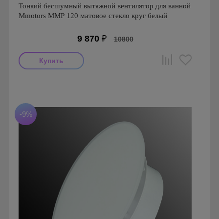
Тонкий бесшумный вытяжной вентилятор для ванной
Mmotors ММР 120 матовое стекло круг белый
9 870
₽
10800
Мощность: 16 Вт
Производитель: MMotors
Страна производства: Болгария
Серия: Вентиляторы для кухонь и ванных комнат
-9%
Mmotors. Болгария, MMP