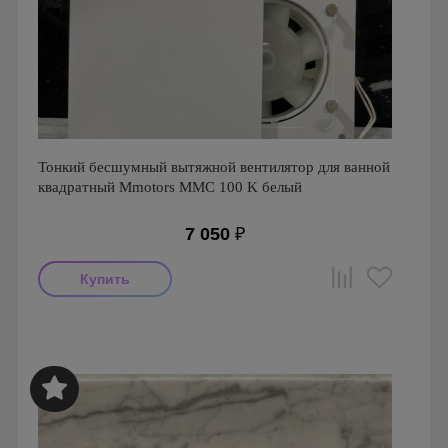
Тонкий бесшумный вытяжной вентилятор для ванной
квадратный Mmotors ММC 100 K белый
7 050
₽
Мощность: 16 Вт
Производитель: MMotors
Страна производства: Болгария
Серия: Вентиляторы для кухонь и ванных комнат
Mmotors. Болгария, MMC