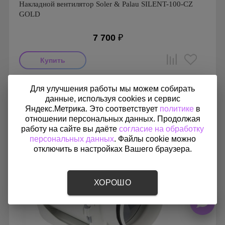
Накладной вентилятор Soler & Palau SILENT-100-CZ
GOLD
7 700
₽
Мощность: 8 Вт
Для улучшения работы мы можем собирать
Производитель: Soler & Palau
данные, используя cookies и сервис
Страна производства: Испания
Гарантия: 1 год
Яндекс.Метрика. Это соответствует
политике
в
Серия: Silent, Silent 100
отношении персональных данных. Продолжая
работу на сайте вы даёте
согласие на обработку
персональных данных
. Файлы cookie можно
отключить в настройках Вашего браузера.
ХОРОШО