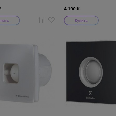
₽
4 190
₽