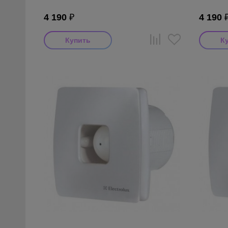
4 190
₽
4 190