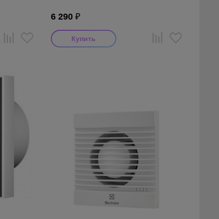
6 290
₽