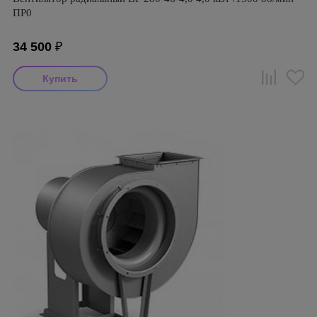
ПР0
34 500
₽