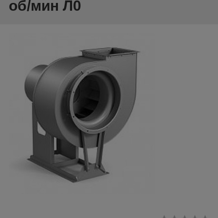
об/мин Л0