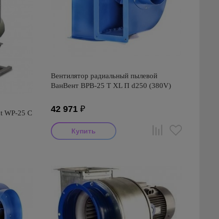
Вентилятор радиальный пылевой
ВанВент ВРВ-25 Т XL П d250 (380V)
42 971
₽
t WP-25 C