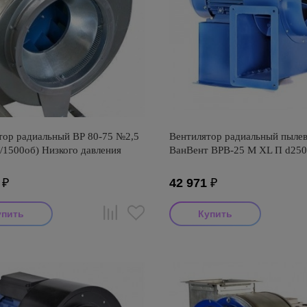
тор радиальный ВР 80-75 №2,5
Вентилятор радиальный пыле
/1500об) Низкого давления
ВанВент ВРВ-25 М XL П d250
₽
42 971
₽