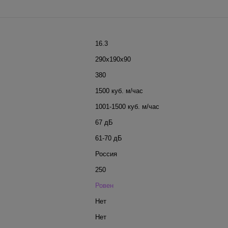
16.3
290x190x90
380
1500 куб. м/час
1001-1500 куб. м/час
67 дБ
61-70 дБ
Россия
250
Ровен
Нет
Нет