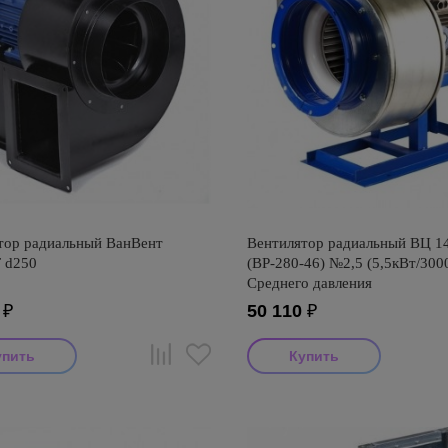
тор радиальный ВанВент
Вентилятор радиальный ВЦ 1
 d250
(ВР-280-46) №2,5 (5,5кВт/300
Среднего давления
₽
50 110
₽