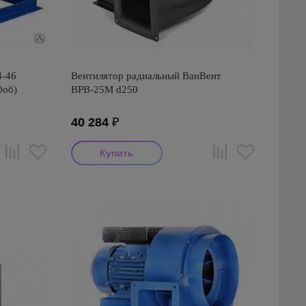
4-46
Вентилятор радиальный ВанВент
0об)
ВРВ-25М d250
40 284
₽