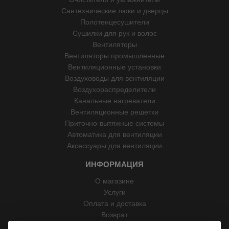
Сантехнические люки и дверцы
Полотенцесушители
Сушилки для рук и волос
Вентиляторы
Вентиляторы промышленные
Вентиляционные установки
Воздуховоды для вентиляции
Воздухораспределители
Канальные нагреватели
Вентиляционные решетки
Приточно-вытяжные системы
Автоматика для вентиляции
Аксессуары для вентиляции
ИНФОРМАЦИЯ
О магазине
Услуги
Оплата и доставка
Возврат
Отзывы