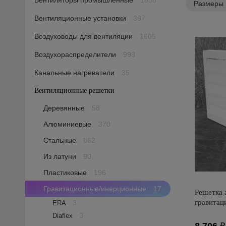
Вентиляторы промышленные
1538
Размеры
Вентиляционные установки
367
Воздуховоды для вентиляции
1605
Воздухораспределители
998
Канальные нагреватели
35
Вентиляционные решетки
1569
Деревянные
58
Алюминиевые
370
Стальные
562
Из латуни
90
Пластиковые
196
Гравитационные/инерционные
17
Решетка 
гравита
ERA
3
Diaflex
3