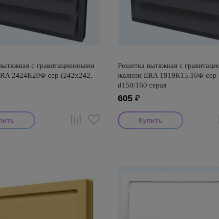
вытяжная с гравитационными
Решетка вытяжная с гравитац
RA 2424К20Ф сер (242х242,
жалюзи ERA 1919К15.16Ф сер 
d150/160 серая
605
₽
итель: ERA
Производитель: ERA
оизводства: Россия
Страна производства: Россия