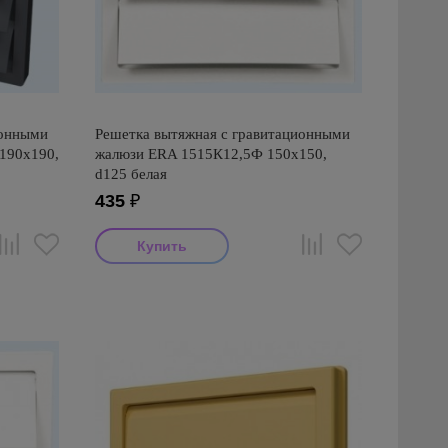
ионными
Решетка вытяжная с гравитационными
190х190,
жалюзи ERA 1515К12,5Ф 150х150,
d125 белая
435
₽
Производитель: ERA
Страна производства: Россия