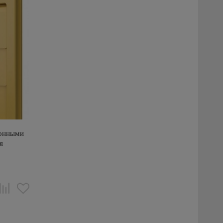
ионными
я