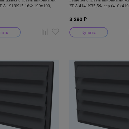
вытяжная с гравитационными
Решетка с гравитационными ж
RA 1919К15.16Ф 190х190,
ERA 4141К35,5Ф сер (410х410,
3 290
₽
итель: ERA
Производитель: ERA
оизводства: Россия
Диаметр: 355
Страна производства: Россия
Размеры: 410x410x30