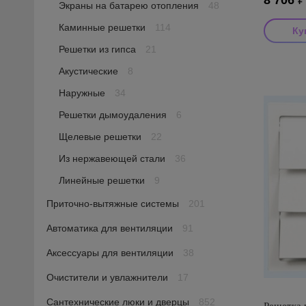
8 706
₽
Экраны на батарею отопления
48
Каминные решетки
114
Решетки из гипса
21
Производи
Акустические
8
Страна пр
Размеры:
Наружные
34
Решетки дымоудаления
6
Щелевые решетки
22
Из нержавеющей стали
36
Линейные решетки
9
Приточно-вытяжные системы
201
Автоматика для вентиляции
91
Аксессуары для вентиляции
38
Очистители и увлажнители
17
Сантехнические люки и дверцы
852