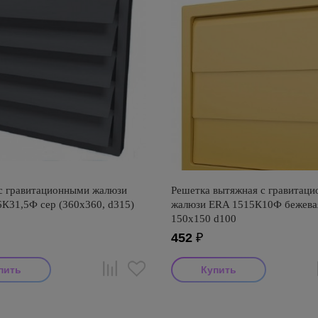
с гравитационными жалюзи
Решетка вытяжная с гравитац
К31,5Ф сер (360х360, d315)
жалюзи ERA 1515К10Ф бежева
150х150 d100
452
₽
итель: ERA
Производитель: ERA
315
Страна производства: Россия