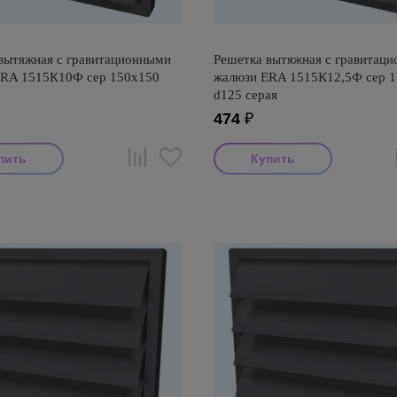
вытяжная с гравитационными
Решетка вытяжная с гравитац
ERA 1515К10Ф сер 150х150
жалюзи ERA 1515К12,5Ф сер 
d125 серая
474
₽
итель: ERA
Производитель: ERA
оизводства: Россия
Страна производства: Россия