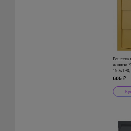
Решетка 
жалюзи 
190х190,
605
₽
Производ
Страна пр