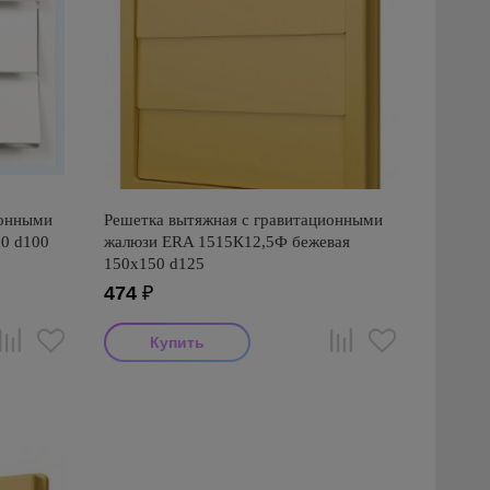
ионными
Решетка вытяжная с гравитационными
0 d100
жалюзи ERA 1515К12,5Ф бежевая
150х150 d125
474
₽
Производитель: ERA
Страна производства: Россия