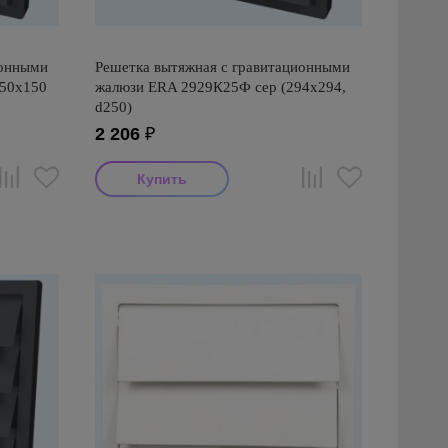
ионными
Решетка вытяжная с гравитационными
150х150
жалюзи ERA 2929К25Ф сер (294х294,
d250)
2 206
₽
Производитель: ERA
Страна производства: Россия