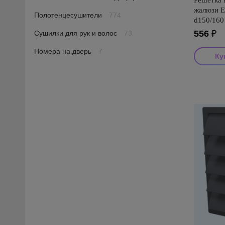
Решетка 
жалюзи E
Полотенцесушители
774
d150/160
556
₽
Сушилки для рук и волос
73
Номера на дверь
7
Производ
Страна пр