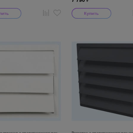
7 790
₽
тель: Diaflex
Производитель: Diaflex
оизводства: Россия
Страна производства: Россия
 290x190x90
Размеры: 520x520x30