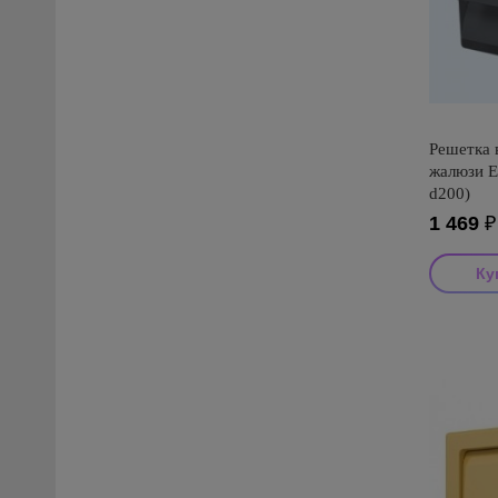
Решетка 
жалюзи E
d200)
1 469
₽
Производ
Страна пр