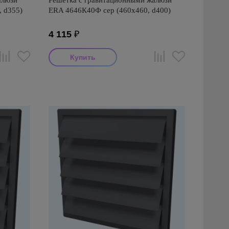
алюзи
Решетка с гравитационными жалюзи
 d355)
ERA 4646К40Ф сер (460х460, d400)
4 115
₽
Производитель: ERA
Диаметр: 400
Страна производства: Россия
Размеры: 460x460x30