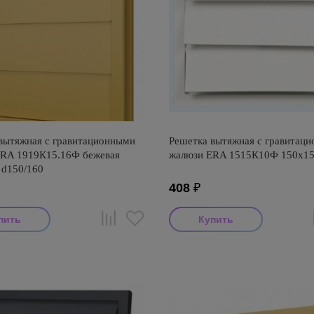
вытяжная с гравитационными
Решетка вытяжная с гравитац
ERA 1919К15.16Ф бежевая
жалюзи ERA 1515К10Ф 150х15
 d150/160
408
₽
итель: ERA
Производитель: ERA
оизводства: Россия
Страна производства: Россия