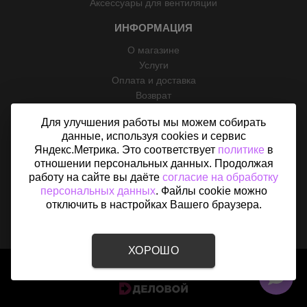
Аксессуары для вентиляции
ИНФОРМАЦИЯ
О магазине
Услуги
Оплата и доставка
Возврат
Отзывы
Для улучшения работы мы можем собирать
Контакты
данные, используя cookies и сервис
Политика конфиденциальности
Яндекс.Метрика. Это соответствует
политике
в
Согласие на обработку персональных данных
отношении персональных данных. Продолжая
Карта сайта
работу на сайте вы даёте
согласие на обработку
персональных данных
. Файлы cookie можно
отключить в настройках Вашего браузера.
ХОРОШО
2015 - 2026 © «Вентфом» - Интернет-магазин вентиляции в
Москве