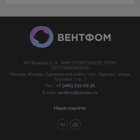
ИП Фомина С. А., ИНН 771907269270, ОГРН
//}
317774600462670
Москва, Москва, Одинцовский район, пос. Заречье, улица
Торговая, стр. 2
Тел.:
+7 (495) 532-63-25
E-mail:
ventfom@yandex.ru
Наши соцсети: