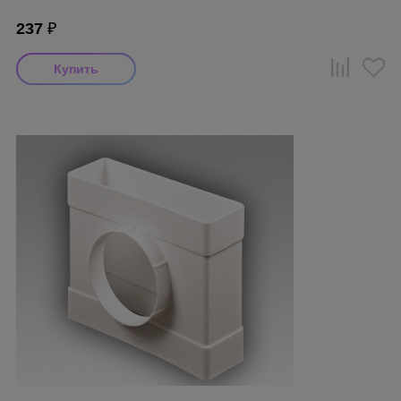
237
₽