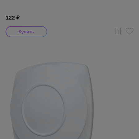
122
₽