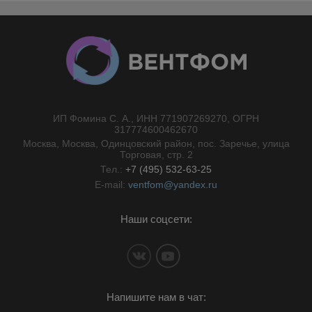
ИП Фомина С. А., ИНН 771907269270, ОГРН
//}
317774600462670
Москва, Москва, Одинцовский район, пос. Заречье, улица
Торговая, стр. 2
Тел.:
+7 (495) 532-63-25
E-mail:
ventfom@yandex.ru
Наши соцсети:
Напишите нам в чат: