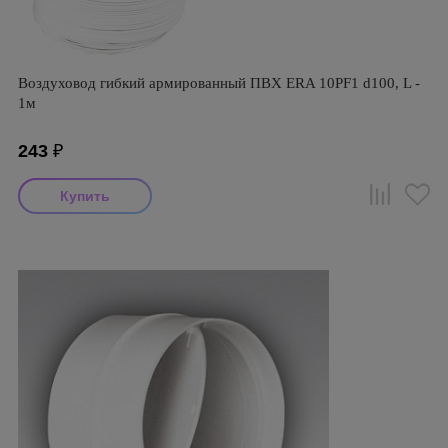
Воздуховод гибкий армированный ПВХ ERA 10PF1 d100, L -
1м
243
₽