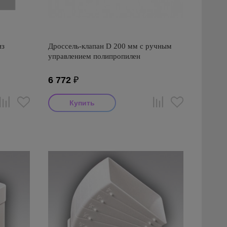
из
Дроссель-клапан D 200 мм с ручным
управлением полипропилен
6 772
₽
Производитель: Визионер
Страна производства: Россия