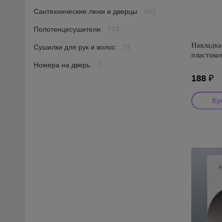
Сантехнические люки и дверцы
852
Полотенцесушители
774
Накладка
Сушилки для рук и волос
73
пластико
Номера на дверь
7
188
₽
Производи
Страна пр