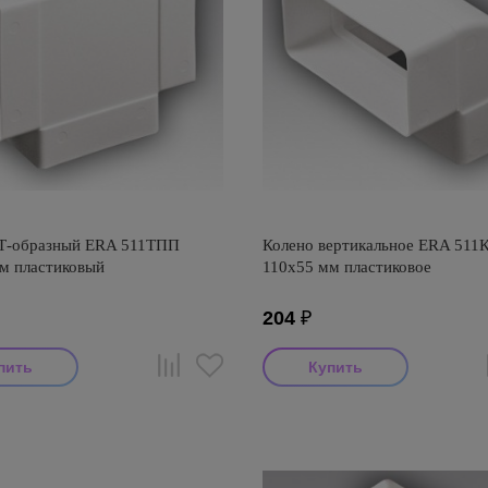
 Т-образный ERA 511ТПП
Колено вертикальное ERA 511
м пластиковый
110х55 мм пластиковое
204
₽
итель: ERA
Производитель: ERA
оизводства: Россия
Страна производства: Россия