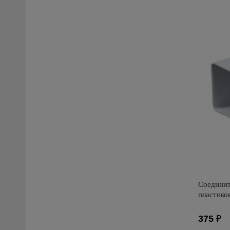
Производи
Страна пр
Соединит
пластико
375
₽