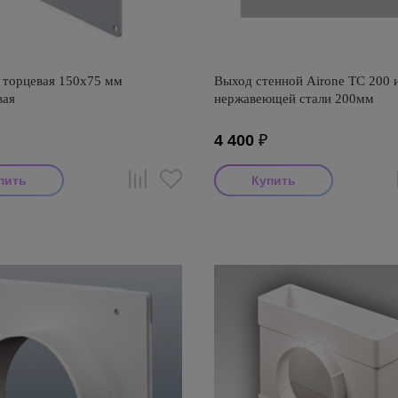
 торцевая 150х75 мм
Выход стенной Airone ТС 200 
вая
нержавеющей стали 200мм
4 400
₽
тель: Awenta
Производитель: Airone
оизводства: Польша
Страна производства: Россия