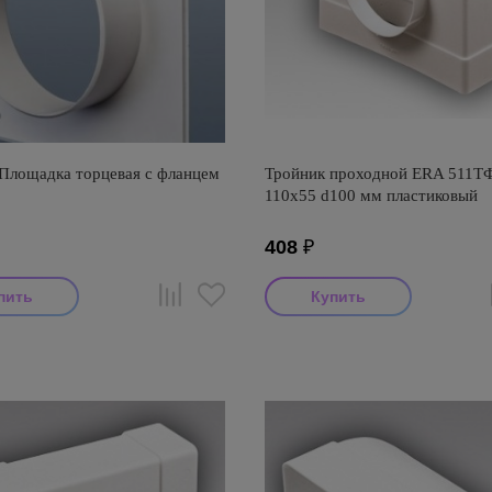
лощадка торцевая с фланцем
Тройник проходной ERA 511Т
110х55 d100 мм пластиковый
408
₽
итель: ВанВент
Производитель: ERA
оизводства: Россия
Страна производства: Россия