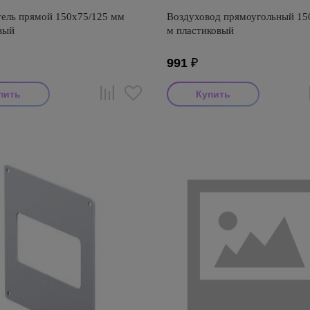
ель прямой 150х75/125 мм
Воздуховод прямоугольный 15
вый
м пластиковый
991
₽
тель: Awenta
Производитель: Awenta
оизводства: Польша
Страна производства: Польша