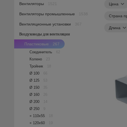
Вентиляторы
1521
Цена
Вентиляторы промышленные
1538
Страна п
Вентиляционные установки
367
Длина
Воздуховоды для вентиляции
1605
Пластиковые
267
Соединитель
62
Колено
23
Тройник
18
Ø 100
66
Ø 125
53
Ø 150
35
Ø 160
26
Ø 200
14
Ø 250
9
꓿ 110х55
18
꓿ 120х60
19