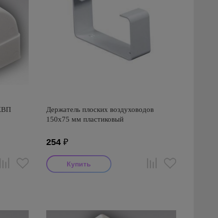
КВП
Держатель плоских воздуховодов
150х75 мм пластиковый
254
₽
Производитель: Awenta
Страна производства: Польша