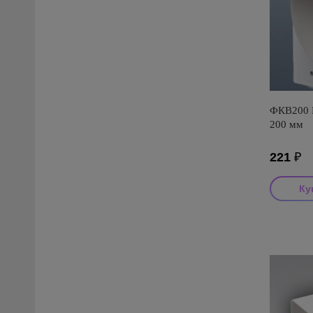
ФКВ200 П
200 мм
221
₽
Производ
Страна пр