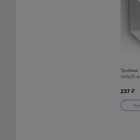
Тройник
110х55 м
237
₽
Производ
Страна пр