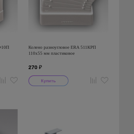
Ф10П
Колено разноугловое ERA 511КРП
110х55 мм пластиковое
270
₽
Производитель: ERA
Страна производства: Россия