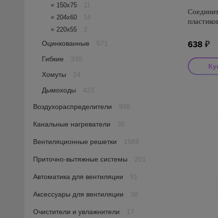
꓿ 150х75
11
Соединит
꓿ 204х60
14
пластико
꓿ 220х55
2
Оцинкованные
571
638
₽
Гибкие
330
Хомуты
24
Производи
Дымоходы
423
Страна пр
Воздухораспределители
998
Канальные нагреватели
35
Вентиляционные решетки
1569
Приточно-вытяжные системы
201
Автоматика для вентиляции
91
Аксессуары для вентиляции
38
Очистители и увлажнители
17