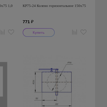
0х75 1,0
КР75-24 Колено горизонтальное 150х75
771
₽
Производитель: Awenta
Страна производства: Польша