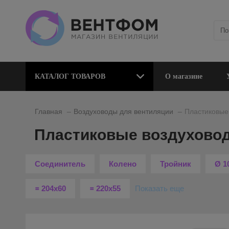
КАТАЛОГ ТОВАРОВ
О магазине
_
_
Главная
Воздуховоды для вентиляции
Пластиковые
Пластиковые воздухово
Соединитель
Колено
Тройник
Ø 1
꓿ 204х60
꓿ 220х55
Показать еще