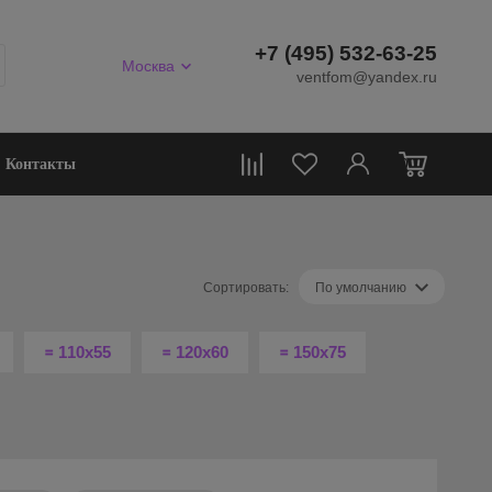
+7 (495) 532-63-25
Москва
ventfom@yandex.ru
0
Контакты
Сортировать:
По умолчанию
꓿ 110х55
꓿ 120х60
꓿ 150х75