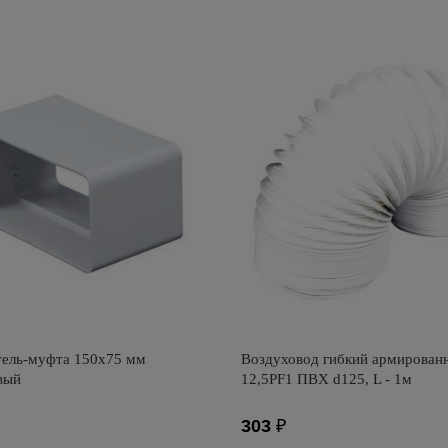
тель: Awenta
Производитель: ERA
оизводства: Польша
Страна производства: Россия
ель-муфта 150х75 мм
Воздуховод гибкий армирован
вый
12,5PF1 ПВХ d125, L - 1м
303
₽