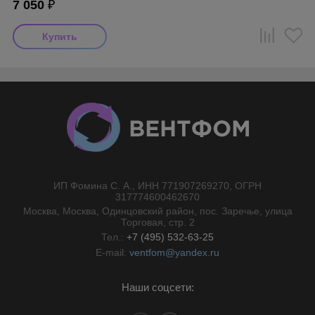
7 050
₽
ИП Фомина С. А., ИНН 771907269270, ОГРН
//}
317774600462670
Москва, Москва, Одинцовский район, пос. Заречье, улица
Торговая, стр. 2
Тел.:
+7 (495) 532-63-25
E-mail:
ventfom@yandex.ru
Наши соцсети: