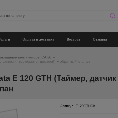
Услуги
Оплата и доставка
Возврат
Отзывы
_
акладные вентиляторы CATA
влажности, термометр, дисплей) + обратный клапан
ta E 120 GTH (Таймер, датчик
апан
Артикул: E120GTHOK