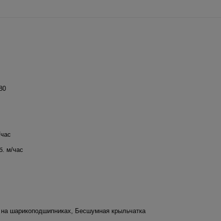
80
/час
б. м/час
 на шарикоподшипниках
,
Бесшумная крыльчатка