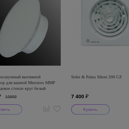
бесшумный вытяжной
Soler & Palau Silent 200 CZ
тор для ванной Mmotors ММР
цевое стекло круг белый
₽
7 400
₽
10800