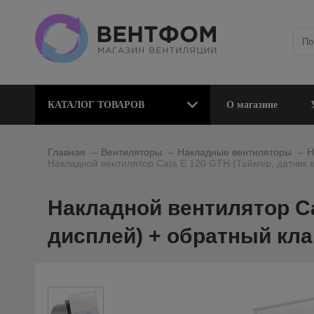
КАТАЛОГ ТОВАРОВ
О магазине
_
_
_
Главная
Вентиляторы
Накладные вентиляторы
Н
Накладной вентилятор Cata E 120 GTH (Таймер, датчик 
Накладной вентилятор Ca
дисплей) + обратный кл