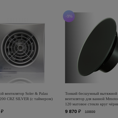
-9%
й вентилятор Soler & Palau
Тонкий бесшумный вытяжной
200 CRZ SILVER (с таймером)
вентилятор для ванной Mmot
120 матовое стекло круг чёрн
₽
9 870
₽
10800