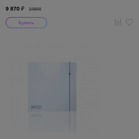
9 870
₽
10800