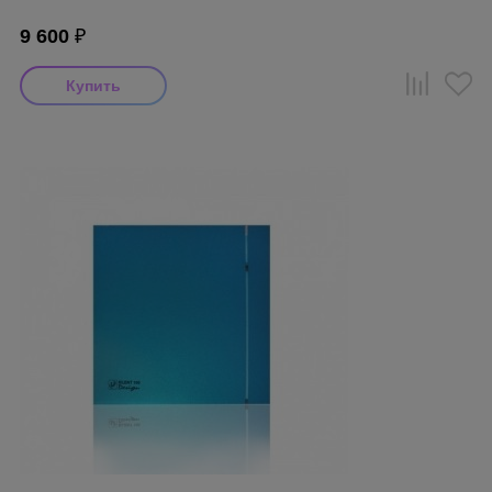
9 600
₽