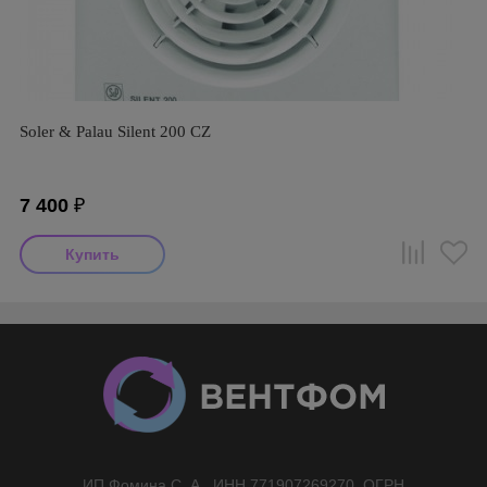
Soler & Palau Silent 200 CZ
7 400
₽
ИП Фомина С. А., ИНН 771907269270, ОГРН