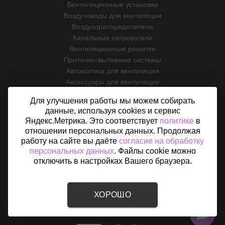
Вентиляционные установки
Воздуховоды для вентиляции
Воздухораспределители
Канальные нагреватели
Вентиляционные решетки
Приточно-вытяжные системы
Автоматика для вентиляции
Аксессуары для вентиляции
ИНФОРМАЦИЯ
Для улучшения работы мы можем собирать
данные, используя cookies и сервис
О магазине
Яндекс.Метрика. Это соответствует
политике
в
Услуги
отношении персональных данных. Продолжая
Оплата и доставка
работу на сайте вы даёте
согласие на обработку
Возврат
персональных данных
. Файлы cookie можно
отключить в настройках Вашего браузера.
Отзывы
Контакты
Политика конфиденциальности
Согласие на обработку персональных данных
ХОРОШО
Карта сайта