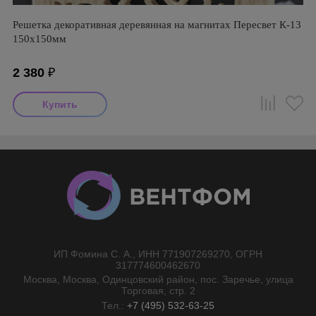
Решетка декоративная деревянная на магнитах Пересвет К-13
150х150мм
2 380
₽
ИП Фомина С. А., ИНН 771907269270, ОГРН
//}
317774600462670
Москва, Москва, Одинцовский район, пос. Заречье, улица
Торговая, стр. 2
Тел.:
+7 (495) 532-63-25