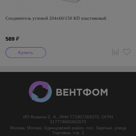
Соединитель угловой 204х60/150 КП пластиковый
589
₽
ИП Фомина С. А., ИНН 771907269270, ОГРН
//}
317774600462670
Москва, Москва, Одинцовский район, пос. Заречье, улица
Торговая, стр. 2