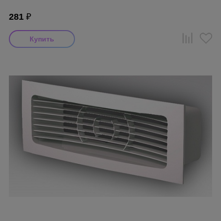
281
₽