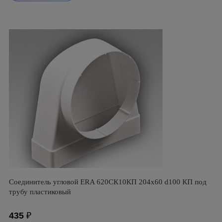
Соединитель угловой ERA 620СК10КП 204х60 d100 КП под
трубу пластиковый
435
₽