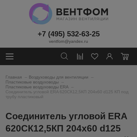
+7 (495) 532-63-25
ventfom@yandex.ru
0
_
_
Главная
Воздуховоды для вентиляции
_
Пластиковые воздуховоды
_
Пластиковые воздуховоды ERA
Соединитель угловой ERA 620СК12,5КП 204х60 d125 КП под
трубу пластиковый
Соединитель угловой ERA
620СК12,5КП 204х60 d125