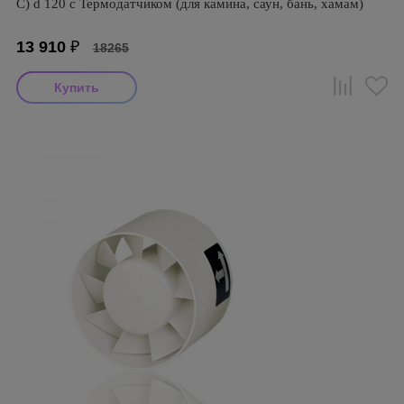
С) d 120 с Термодатчиком (для камина, саун, бань, хамам)
13 910
₽
18265