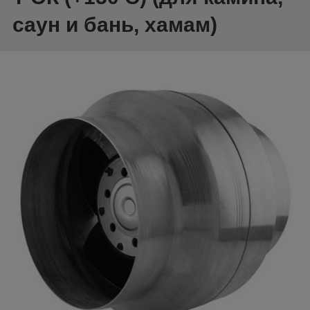
саун и бань, хамам)