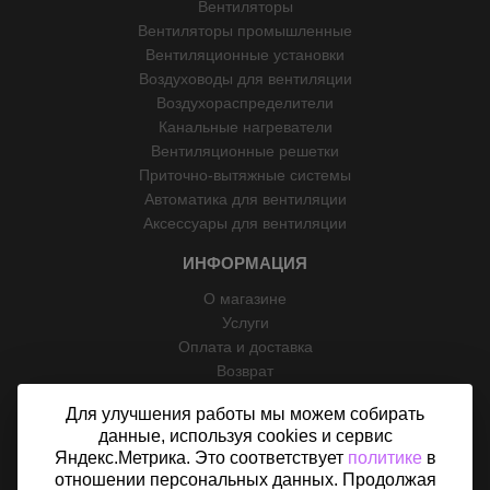
Вентиляторы
Вентиляторы промышленные
Вентиляционные установки
Воздуховоды для вентиляции
Воздухораспределители
Канальные нагреватели
Вентиляционные решетки
Приточно-вытяжные системы
Автоматика для вентиляции
Аксессуары для вентиляции
ИНФОРМАЦИЯ
О магазине
Услуги
Оплата и доставка
Возврат
Отзывы
Для улучшения работы мы можем собирать
Контакты
данные, используя cookies и сервис
Политика конфиденциальности
Яндекс.Метрика. Это соответствует
политике
в
Согласие на обработку персональных данных
отношении персональных данных. Продолжая