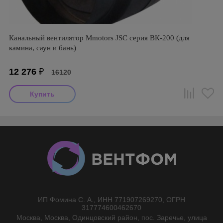
Канальный вентилятор Mmotors JSC серия ВК-200 (для
камина, саун и бань)
12 276
₽
16120
ИП Фомина С. А., ИНН 771907269270, ОГРН
//}
317774600462670
Москва, Москва, Одинцовский район, пос. Заречье, улица