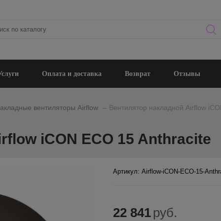
Услуги
Оплата и доставка
Возврат
Отзывы
_
акладные вентиляторы Airflow
Вентилятор накладной Airflow iCO
rflow iCON ECO 15 Anthracite
Артикул: Airflow-iCON-ECO-15-Anthr
22 841
руб.