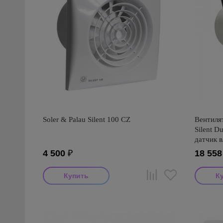
Soler & Palau Silent 100 CZ
Вентилят
Silent 
датчик в
програм
4 500
₽
18 558