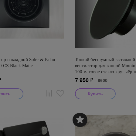
ор накладной Soler & Palau
Тонкий бесшумный вытяжной
00 CZ Black Matte
вентилятор для ванной Mmot
100 матовое стекло круг чёрн
₽
7 950
₽
8600