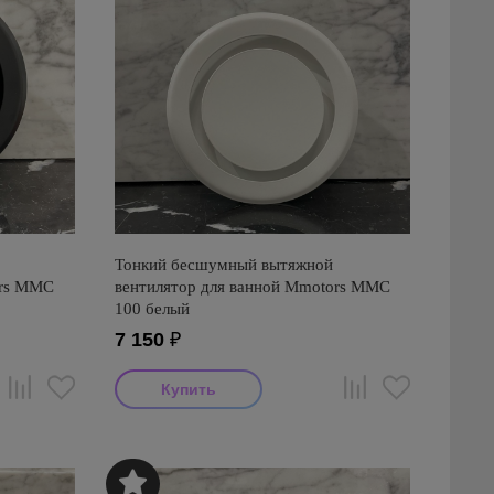
Тонкий бесшумный вытяжной
ors ММC
вентилятор для ванной Mmotors ММC
100 белый
7 150
₽