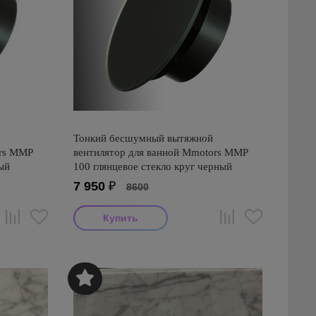
Тонкий бесшумный вытяжной
ors ММР
вентилятор для ванной Mmotors ММР
ый
100 глянцевое стекло круг черный
7 950
₽
8600