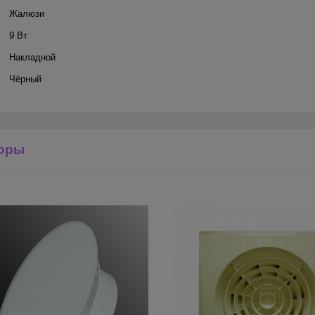
Жалюзи
9 Вт
Накладной
Чёрный
оры