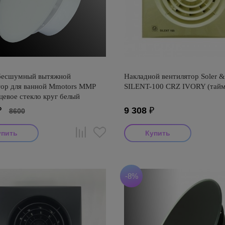
бесшумный вытяжной
Накладной вентилятор Soler &
тор для ванной Mmotors ММР
SILENT-100 CRZ IVORY (тайм
цевое стекло круг белый
₽
9 308
₽
8600
-8%