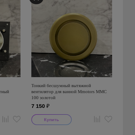
Тонкий бесшумный вытяжной
атный
вентилятор для ванной Mmotors ММC
100 золотой
7 150
₽