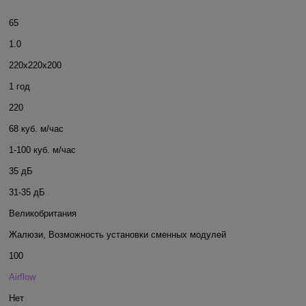
65
1.0
220x220x200
1 год
220
68 куб. м/час
1-100 куб. м/час
35 дБ
31-35 дБ
Великобритания
Жалюзи
,
Возможность установки сменных модулей
100
Airflow
Нет