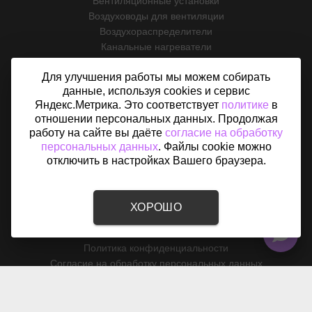
Вентиляционные установки
Воздуховоды для вентиляции
Воздухораспределители
Канальные нагреватели
Вентиляционные решетки
Для улучшения работы мы можем собирать
Приточно-вытяжные системы
данные, используя cookies и сервис
Автоматика для вентиляции
Яндекс.Метрика. Это соответствует
политике
в
Аксессуары для вентиляции
отношении персональных данных. Продолжая
работу на сайте вы даёте
согласие на обработку
ИНФОРМАЦИЯ
персональных данных
. Файлы cookie можно
О магазине
отключить в настройках Вашего браузера.
Услуги
Оплата и доставка
Возврат
ХОРОШО
Отзывы
Контакты
Политика конфиденциальности
Согласие на обработку персональных данных
Карта сайта