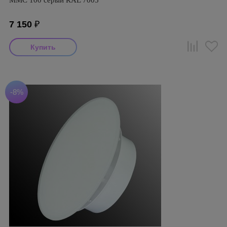
ММC 100 серый RAL 7005
7 150
₽
-8%