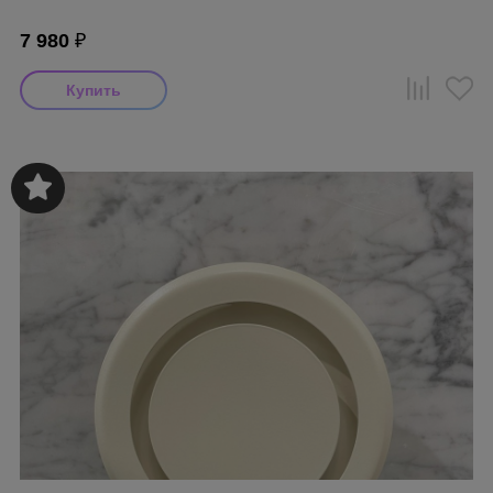
7 980
₽