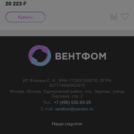
20 223
₽
ИП Фомина С. А., ИНН 771907269270, ОГРН
//}
317774600462670
Москва, Москва, Одинцовский район, пос. Заречье, улица
Торговая, стр. 2
Тел.:
+7 (495) 532-63-25
E-mail:
ventfom@yandex.ru
Наши соцсети: