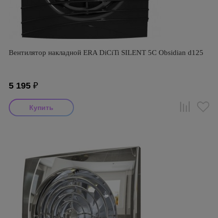
Вентилятор накладной ERA DiCiTi SILENT 5C Оbsidian d125
5 195
₽