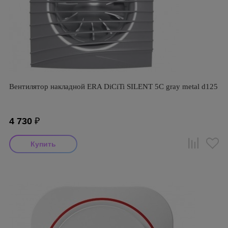
Вентилятор накладной ERA DiCiTi SILENT 5C gray metal d125
4 730
₽