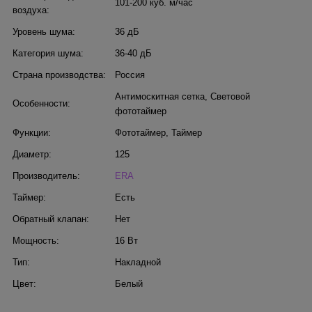
101-200 куб. м/час
воздуха:
Уровень шума:
36 дБ
Категория шума:
36-40 дБ
Страна производства:
Россия
Антимоскитная сетка
,
Световой
Особенности:
фототаймер
Функции:
Фототаймер
,
Таймер
Диаметр:
125
Производитель:
ERA
Таймер:
Есть
Обратный клапан:
Нет
Мощность:
16 Вт
Тип:
Накладной
Цвет:
Белый