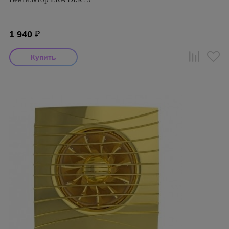
1 940
₽