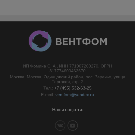
ИП Фомина С. А., ИНН 771907269270, ОГРН
//}
317774600462670
Москва, Москва, Одинцовский район, пос. Заречье, улица
Торговая, стр. 2
Тел.:
+7 (495) 532-63-25
E-mail:
ventfom@yandex.ru
Наши соцсети: