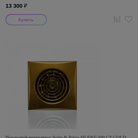
13 300
₽
Накладной вентилятор Soler & Palau SILENT-200 CZ GOLD