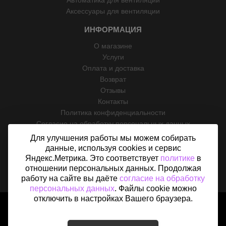
Автоматика для вентиляции
Аксессуары для вентиляции
ИНФОРМАЦИЯ
О магазине
Услуги
Оплата и доставка
Возврат
Отзывы
Контакты
Политика конфиденциальности
Согласие на обработку персональных данных
Карта сайта
Для улучшения работы мы можем собирать
данные, используя cookies и сервис
Яндекс.Метрика. Это соответствует
политике
в
отношении персональных данных. Продолжая
работу на сайте вы даёте
согласие на обработку
персональных данных
. Файлы cookie можно
отключить в настройках Вашего браузера.
2015 - 2026 © «Вентфом» - Интернет-магазин вентиляции в
Москве