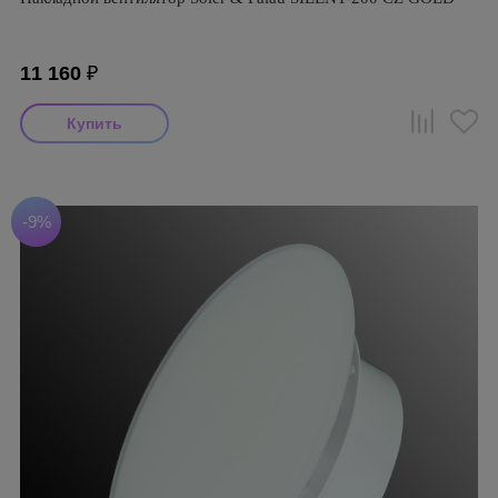
11 160
₽
-9%