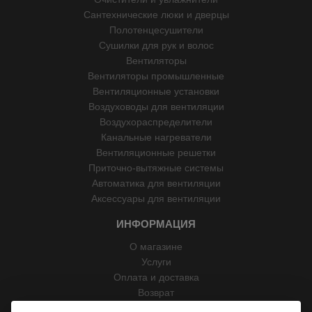
Сантехнические люки и дверцы
Полотенцесушители
Сушилки для рук и волос
Вентиляторы
Вентиляторы промышленные
Вентиляционные установки
Воздуховоды для вентиляции
Воздухораспределители
Канальные нагреватели
Вентиляционные решетки
Приточно-вытяжные системы
Автоматика для вентиляции
Аксессуары для вентиляции
ИНФОРМАЦИЯ
О магазине
Услуги
Оплата и доставка
Возврат
Отзывы