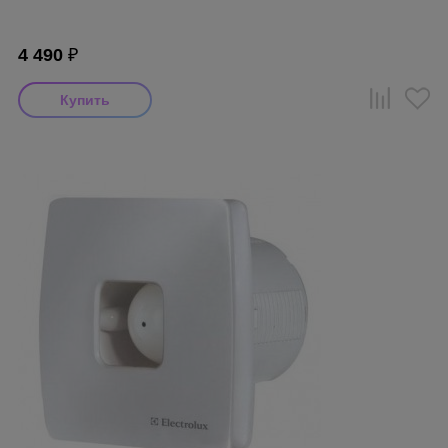
4 490
₽