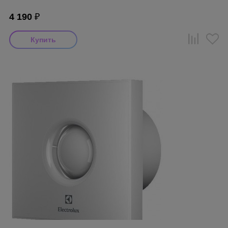
4 190
₽