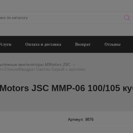
Услуги
Оплата и доставка
Возврат
Отзывы
_
ытяжные вентиляторы MMotors JSC
/ч Стекло/Квадрат Светло Серый с каплями
otors JSC MMP-06 100/105 ку
Артикул: 9876