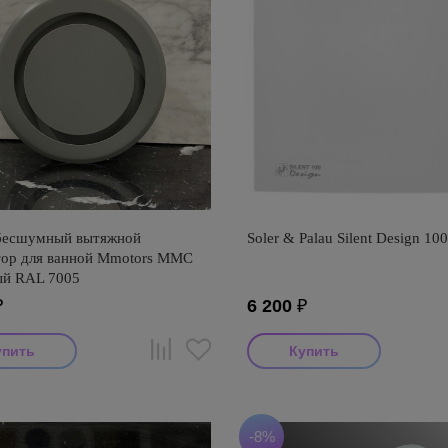
бесшумный вытяжной
Soler & Palau Silent Design 10
тор для ванной Mmotors ММC
ый RAL 7005
₽
6 200
₽
-8%