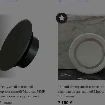
бесшумный вытяжной
Тонкий бесшумный вытяжной
тор для ванной Mmotors ММР
вентилятор для ванной Mmot
цевое стекло круг черный
100 белый
₽
7 150
₽
8600