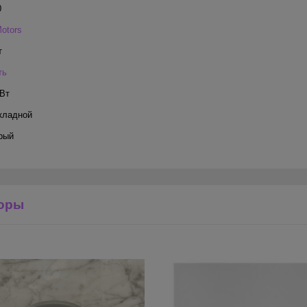
0
otors
т
ть
 Вт
кладной
рый
оры