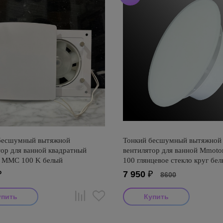
бесшумный вытяжной
Тонкий бесшумный вытяжной
тор для ванной квадратный
вентилятор для ванной Mmot
 ММC 100 K белый
100 глянцевое стекло круг бе
₽
7 950
₽
8600