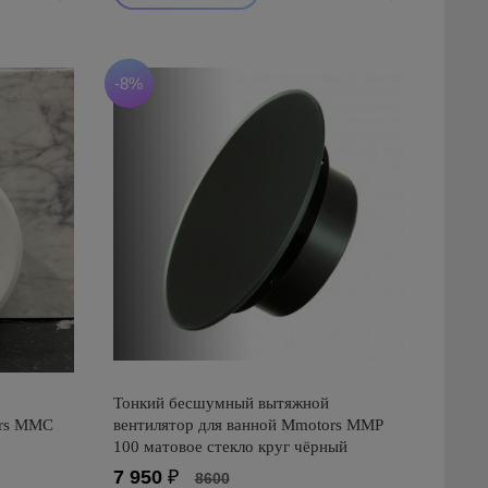
-8%
Тонкий бесшумный вытяжной
ors ММC
вентилятор для ванной Mmotors ММР
100 матовое стекло круг чёрный
7 950
₽
8600