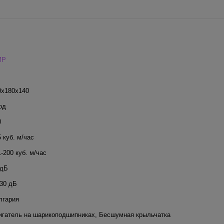
MP
0x180x140
од
0
 куб. м/час
-200 куб. м/час
 дБ
-30 дБ
лгария
игатель на шарикоподшипниках
,
Бесшумная крыльчатка