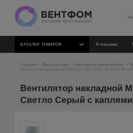
КАТАЛОГ ТОВАРОВ
О магазине
_
_
_
Главная
Вентиляторы
Накладные вентиляторы
В
Вентилятор накладной MMotors JSC MMP-06 100/105 куб
Вентилятор накладной MM
Светло Серый с каплями