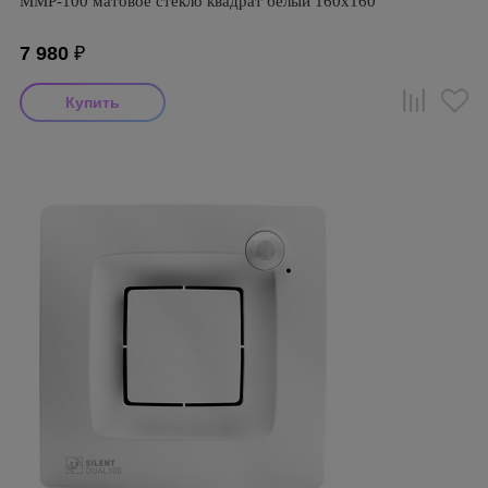
ММР-100 матовое стекло квадрат белый 160х160
7 980
₽