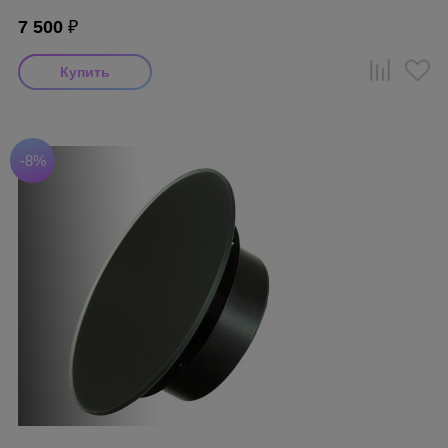
7 500
₽
-8%