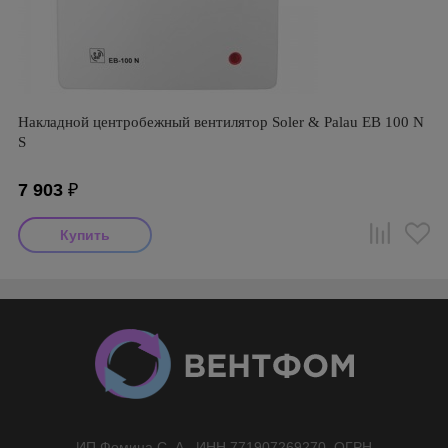
Накладной центробежный вентилятор Soler & Palau EB 100 N
S
7 903
₽
ИП Фомина С. А., ИНН 771907269270, ОГРН